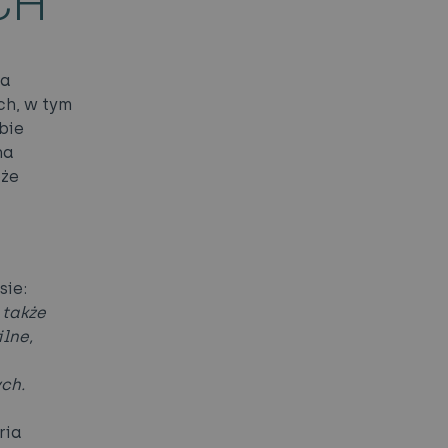
CH
ia
ch, w tym
bie
na
oże
sie:
 także
lne,
ch.
ria