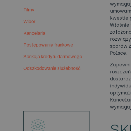
wymagają
Filmy
umowami
kwestie 
Wibor
Właśnie 
założona
Kancelaria
rozwiąz
Postępowania frankowe
sporów z
Polsce.
Sankcja kredytu darmowego
Zapewni
Odszkodowanie służebność
roszczeń
dostarcz
indywidu
optymaln
Kancelar
wymagaj
SK