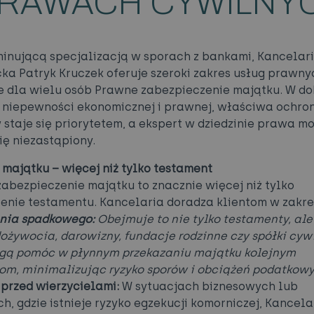
RAWACH CYWILNY
inującą specjalizacją w sporach z bankami, Kancelar
a Patryk Kruczek oferuje szeroki zakres usług prawny
 dla wielu osób Prawne zabezpieczenie majątku. W do
 niepewności ekonomicznej i prawnej, właściwa ochro
staje się priorytetem, a ekspert w dziedzinie prawa m
ię niezastąpiony.
majątku – więcej niż tylko testament
abezpieczenie majątku to znacznie więcej niż tylko
enie testamentu. Kancelaria doradza klientom w zakre
nia spadkowego:
Obejmuje to nie tylko testamenty, ale
żywocia, darowizny, fundacje rodzinne czy spółki cywi
gą pomóc w płynnym przekazaniu majątku kolejnym
om, minimalizując ryzyko sporów i obciążeń podatkowy
przed wierzycielami:
W sytuacjach biznesowych lub
ch, gdzie istnieje ryzyko egzekucji komorniczej, Kancela