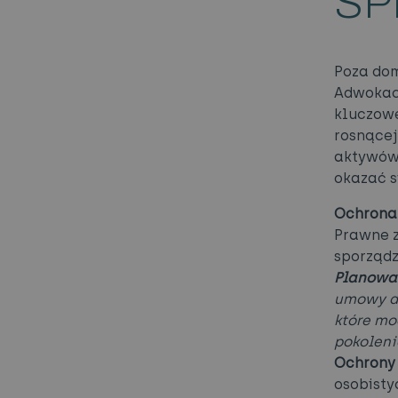
SP
Poza dom
Adwokack
kluczowe
rosnącej
aktywów 
okazać s
Ochrona 
Prawne z
sporządz
Planowa
umowy do
które mo
pokoleni
Ochrony 
osobisty