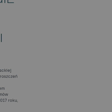
I
ackiej
 roszczeń
iem
umów
017 roku,