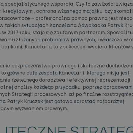
 specjalistycznego wsparcia. Czy to zawiłości związa
 kredytowymi, ochrona własnego majątku, czy skomp
pracownicze – profesjonalna pomoc prawna jest nieoc
w takich sytuacjach Kancelaria Adwokacka Patryk Kru
 w 2017 roku, staje się zaufanym partnerem. Specjalizu
ywaniu złożonych problemów prawnych, zwłaszcza w o
 bankami, Kancelaria ta z sukcesem wspiera klientów 
enie bezpieczeństwa prawnego i skuteczne dochodzen
 to główne cele zespołu Kancelarii, którego misją jest
anie rzetelnego doradztwa i efektywnej reprezentacji.
alnej analizy każdego przypadku, poprzez opracowan
ych Strategii procesowych, aż po finalne rozstrzygnię
ia Patryk Kruczek jest gotowa sprostać najbardziej
ącym wyzwaniom prawnym.
UTECZNE STRATEG