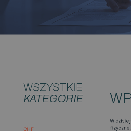
WSZYSTKIE
WP
KATEGORIE
W dzisie
fizyczne
CHF