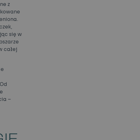
ne z
likowane
eniona.
czek,
jąc się w
bszarze
w całej
ie
 Od
ie
cia –
IE