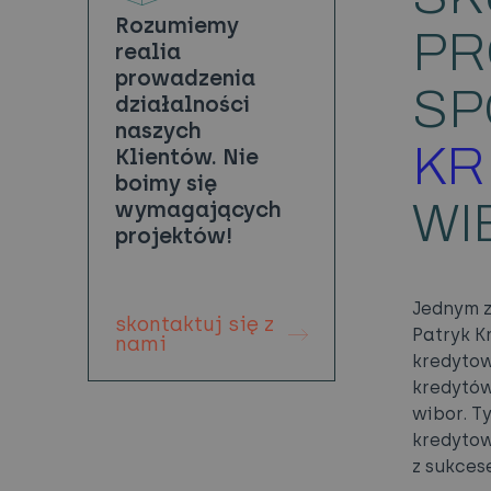
Rozumiemy
PR
realia
prowadzenia
SP
działalności
naszych
KR
Klientów. Nie
boimy się
WI
wymagających
projektów!
Jednym z
skontaktuj się z
Patryk K
nami
kredytow
kredytów
wibor. T
kredytow
z sukces