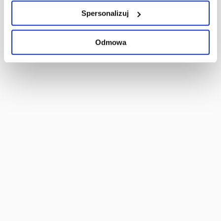
analizując charakteryzującego je zbiory danych
Spersonalizuj
(fingerprinting, czyli wirtualny odcisk palca)
Dowiedz się więcej odnośnie tego, jak Twoje osobiste
Odmowa
dane są przetwarzane oraz ustaw własne preferencje w
sekcji szczegółów
. W Deklaracji plików cookie możesz
zmienić lub wycofać swoją zgodę w dowolnej chwili.
Wykorzystujemy pliki cookie do spersonalizowania treści
i reklam, aby oferować funkcje społecznościowe i
analizować ruch w naszej witrynie. Informacje o tym, jak
korzystasz z naszej witryny, udostępniamy partnerom
społecznościowym, reklamowym i analitycznym.
Partnerzy mogą połączyć te informacje z innymi danymi
otrzymanymi od Ciebie lub uzyskanymi podczas
korzystania z ich usług.
7 sierpnia 2026