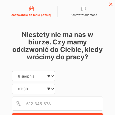
Możliwości kontaktu
666 192 164
menu
Zadzwońcie do mnie później
Zostaw wiadomość
AKTUALNOŚCI
Niestety nie ma nas w
biurze. Czy mamy
oddzwonić do Ciebie, kiedy
wrócimy do pracy?
Date and time slection for sch
Wybierz datę
Wybierz godzinę
Podaj
Numer