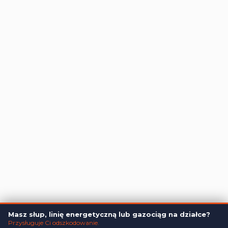
głęboka
Filmy
restrukturyzacja
Wibor
Kancelaria
Klauzule abuzywne
w umowach
Postępowania frankowe
bankowych:
Rozpoznaj i reaguj
Sankcja kredytu
z KKPR
darmowego
Odszkodowanie
Wybór specjalisty
służebność
do sporów
bankowych –
przewodnik KKPR
Analiza umów
kredytowych:
Masz słup, linię energetyczną lub gazociąg na działce?
Administratorem danych, które tu wpisujesz będziemy My, czyli: KPR
Ochrona przed
Przysługuje Ci odszkodowanie.
Kruczek. Dane będą przetwarzane w celu marketingu bezpośredniego