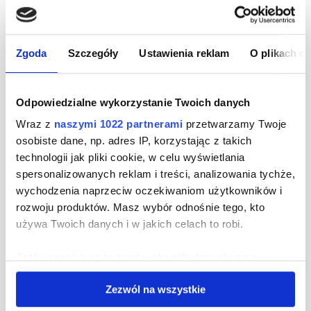
Zgoda
Szczegóły
Ustawienia reklam
O plikach c
Odpowiedzialne wykorzystanie Twoich danych
Wraz z
naszymi 1022 partnerami
przetwarzamy Twoje
osobiste dane, np. adres IP, korzystając z takich
technologii jak pliki cookie, w celu wyświetlania
spersonalizowanych reklam i treści, analizowania tychże,
wychodzenia naprzeciw oczekiwaniom użytkowników i
rozwoju produktów. Masz wybór odnośnie tego, kto
używa Twoich danych i w jakich celach to robi.
Jeśli wyrazisz na to zgodę, chcielibyśmy również:
Gromadzić dane dotyczące Twojej lokalizacji
Zezwól na wszystkie
geograficznej z dokładnością nawet do kilku metrów
Identyfikować Twoje urządzenie, aktywnie