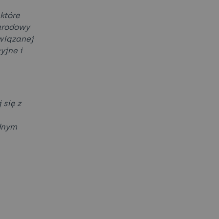
które
arodowy
wiązanej
yjne i
 się z
dnym