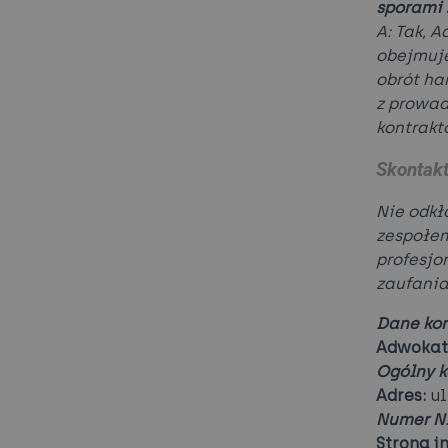
sporami 
A: Tak, 
obejmuj
obrót ha
z prowad
kontrakt
Skontakt
Nie odkł
zespołem
profesjo
zaufania
Dane kon
Adwokat 
Ogólny k
Adres:
ul
Numer NI
Strona i