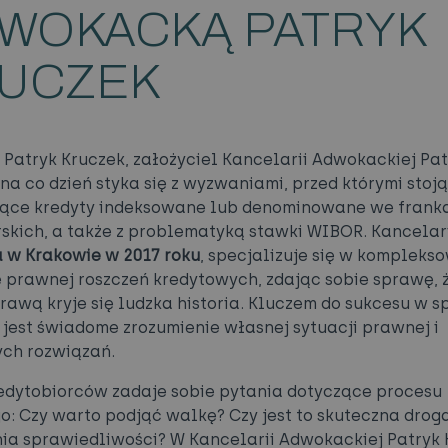
WOKACKĄ PATRYK
UCZEK
Patryk Kruczek, założyciel Kancelarii Adwokackiej Pat
 na co dzień styka się z wyzwaniami, przed którymi stoj
jące kredyty indeksowane lub denominowane we frank
skich, a także z problematyką stawki WIBOR. Kancelar
 w Krakowie w 2017 roku
, specjalizuje się w kompleks
 prawnej roszczeń kredytowych, zdając sobie sprawę, 
rawą kryje się ludzka historia. Kluczem do sukcesu w s
jest świadome zrozumienie własnej sytuacji prawnej i
ch rozwiązań.
edytobiorców zadaje sobie pytania dotyczące procesu
: Czy warto podjąć walkę? Czy jest to skuteczna drog
ia sprawiedliwości? W Kancelarii Adwokackiej Patryk 