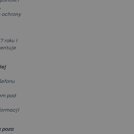
,
e ochrony
 roku i
zentuje
iej
lefonu
em pod
formacji
a poza