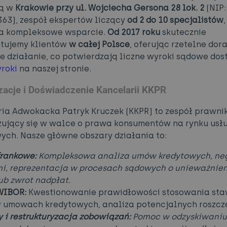
bą w
Krakowie przy ul. Wojciecha Gersona 28 lok. 2
(NIP:
63), zespół ekspertów liczący
od 2 do 10 specjalistów
,
a kompleksowe wsparcie.
Od 2017 roku
skutecznie
ntujemy klientów
w całej Polsce
, oferując rzetelne dor
e działanie, co potwierdzają liczne wyroki sądowe do
roki
na naszej stronie.
zacje i Doświadczenie Kancelarii KKPR
ia Adwokacka Patryk Kruczek (KKPR) to zespół prawn
zujący się w walce o prawa konsumentów na rynku usł
ych. Nasze główne obszary działania to:
frankowe:
Kompleksowa analiza umów kredytowych, ne
i, reprezentacja w procesach sądowych o unieważnie
b zwrot nadpłat.
WIBOR:
Kwestionowanie prawidłowości stosowania sta
umowach kredytowych, analiza potencjalnych roszcz
 i restrukturyzacja zobowiązań:
Pomoc w odzyskiwaniu