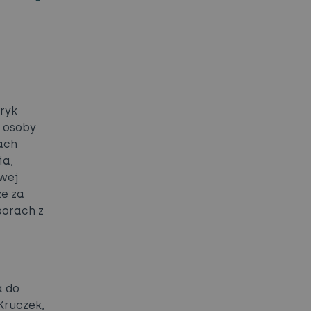
ryk
ą osoby
ach
ia,
owej
że za
porach z
a do
Kruczek,