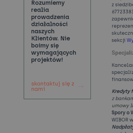
Rozumiemy
z siedzi
realia
67723383
prowadzenia
zapewni
działalności
repreze
naszych
skuteczn
Klientów. Nie
sekcji
Wy
boimy się
wymagających
Specjali
projektów!
Kancelar
specjali
finansow
skontaktuj się z
nami
Kredyty 
z bankam
umowy lu
Spory o 
WIBOR w 
Nadpłaty