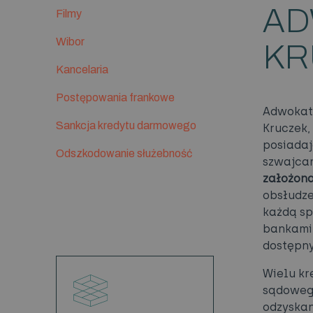
AD
Filmy
Wibor
KR
Kancelaria
Postępowania frankowe
Adwokat 
Sankcja kredytu darmowego
Kruczek,
posiada
Odszkodowanie służebność
szwajcar
założona
obsłudze
każdą sp
bankami 
dostępny
Wielu kr
sądowego
odzyskan