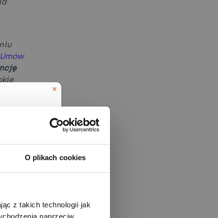
ia
niu
y Umów
ncję
okie
 rynku
obrocie
O plikach cookies
to
ąc z takich technologii jak
adne
eduled call
 wychodzenia naprzeciw