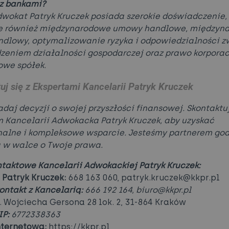
z bankami?
Adwokat Patryk Kruczek posiada szerokie doświadczenie, 
e również międzynarodowe umowy handlowe, międzyn
ndlowy, optymalizowanie ryzyka i odpowiedzialności z
zeniem działalności gospodarczej oraz prawo korporac
owe spółek.
uj się z Ekspertami Kancelarii Patryk Kruczek
adaj decyzji o swojej przyszłości finansowej. Skontaktuj
 Kancelarii Adwokacka Patryk Kruczek, aby uzyskać
nalne i kompleksowe wsparcie. Jesteśmy partnerem go
 w walce o Twoje prawa.
taktowe Kancelarii Adwokackiej Patryk Kruczek:
Patryk Kruczek:
668 163 060, patryk.kruczek@kkpr.pl
ontakt z Kancelarią:
666 192 164, biuro@kkpr.pl
. Wojciecha Gersona 28 lok. 2, 31-864 Kraków
P:
6772338363
nternetowa:
https://kkpr.pl