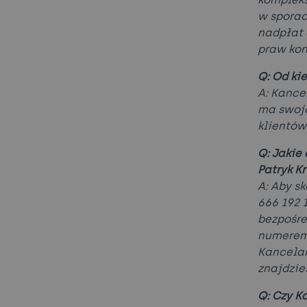
w sporac
nadpłat 
praw kon
Q: Od ki
A: Kance
ma swoją
klientów
Q: Jakie
Patryk K
A: Aby s
666 192 
bezpośre
numerem 
Kancelar
znajdzie
Q: Czy K