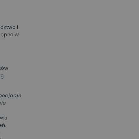
adztwo i
stępne w
ików
ug
gocjacje
nie
wki
eń.