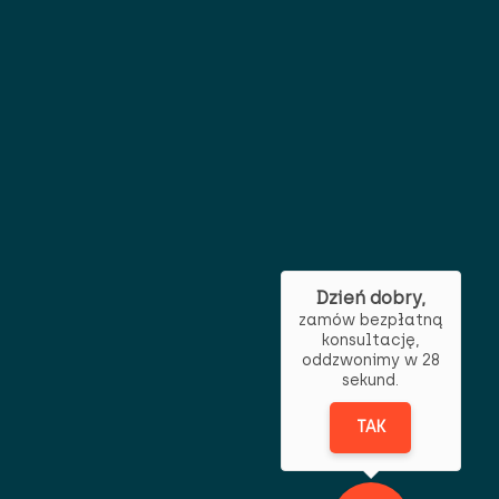
Dzień dobry,
zamów bezpłatną
konsultację,
oddzwonimy w 28
sekund.
TAK