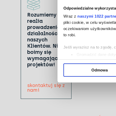
Odpowiedzialne wykorzysta
Rozumiemy
Wraz z
naszymi 1022 partn
realia
pliki cookie, w celu wyświet
prowadzenia
oczekiwaniom użytkowników i
działalności
to robi.
naszych
Klientów. Nie
Jeśli wyrazisz na to zgodę, 
boimy się
Gromadzić dane dotyc
wymagających
Identyfikować Twoje u
projektów!
wirtualny odcisk palca)
Odmowa
Dowiedz się więcej odnośnie
szczegółów
. W Deklaracji 
skontaktuj się z
nami
Wykorzystujemy pliki cookie 
ruch w naszej witrynie. Inf
reklamowym i analitycznym. 
uzyskanymi podczas korzysta