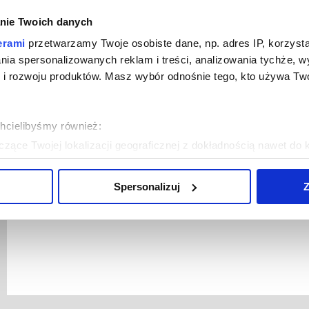
nie Twoich danych
erami
przetwarzamy Twoje osobiste dane, np. adres IP, korzystaj
lania spersonalizowanych reklam i treści, analizowania tychże,
 rozwoju produktów. Masz wybór odnośnie tego, kto używa Twoi
chcielibyśmy również:
zące Twojej lokalizacji geograficznej z dokładnością nawet do 
rządzenie, aktywnie analizując charakteryzującego je zbiory dany
Spersonalizuj
Z
 tego, jak Twoje osobiste dane są przetwarzane oraz ustaw wła
plików cookie możesz zmienić lub wycofać swoją zgodę w dowolne
do spersonalizowania treści i reklam, aby oferować funkcje sp
ormacje o tym, jak korzystasz z naszej witryny, udostępniamy p
Partnerzy mogą połączyć te informacje z innymi danymi otrzym
nia z ich usług.