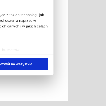
ąc z takich technologii jak
 wychodzenia naprzeciw
ch danych i w jakich celach
kilku metrów
ch (fingerprinting, czyli
ezwól na wszystkie
sne preferencje w
sekcji
j chwili.
ołecznościowe i analizować
artnerom społecznościowym,
anymi od Ciebie lub