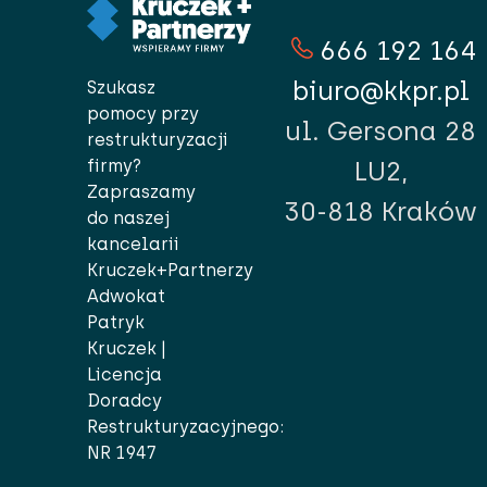
666 192 164
biuro@kkpr.pl
Szukasz
pomocy przy
ul. Gersona 28
restrukturyzacji
firmy?
LU2,
Zapraszamy
30-818 Kraków
do naszej
kancelarii
Kruczek+Partnerzy
Adwokat
Patryk
Kruczek |
Licencja
Doradcy
Restrukturyzacyjnego:
NR 1947