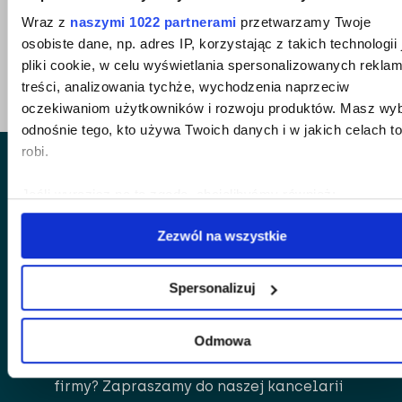
Wraz z
naszymi 1022 partnerami
przetwarzamy Twoje
powrót do wszystkich sukcesów
osobiste dane, np. adres IP, korzystając z takich technologii 
pliki cookie, w celu wyświetlania spersonalizowanych reklam
treści, analizowania tychże, wychodzenia naprzeciw
oczekiwaniom użytkowników i rozwoju produktów. Masz wy
odnośnie tego, kto używa Twoich danych i w jakich celach to
robi.
Jeśli wyrazisz na to zgodę, chcielibyśmy również:
Gromadzić dane dotyczące Twojej lokalizacji
Zezwól na wszystkie
geograficznej z dokładnością nawet do kilku metrów
jesteśmy partnerem merytorycznym
Identyfikować Twoje urządzenie, aktywnie analizując
portalu Bankster.press
charakteryzującego je zbiory danych (fingerprinting, czyl
Spersonalizuj
wirtualny odcisk palca)
Dowiedz się więcej odnośnie tego, jak Twoje osobiste dane 
Odmowa
przetwarzane oraz ustaw własne preferencje w
sekcji
Szukasz pomocy przy restrukturyzacji
szczegółów
. W Deklaracji plików cookie możesz zmienić lu
firmy? Zapraszamy do naszej kancelarii
wycofać swoją zgodę w dowolnej chwili.