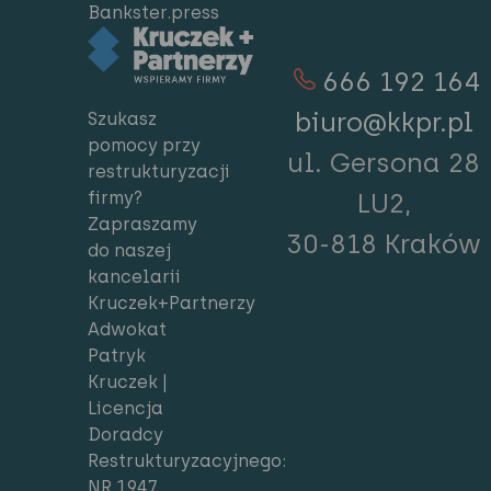
Bankster.press
666 192 164
biuro@kkpr.pl
Szukasz
pomocy przy
ul. Gersona 28
restrukturyzacji
firmy?
LU2,
Zapraszamy
30-818 Kraków
do naszej
kancelarii
Kruczek+Partnerzy
Adwokat
Patryk
Kruczek |
Licencja
Doradcy
Restrukturyzacyjnego:
NR 1947