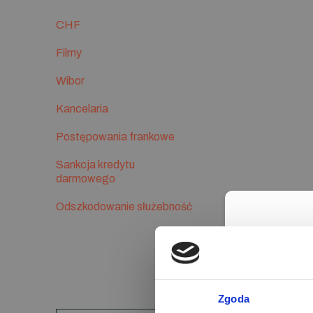
CHF
Filmy
Wibor
Kancelaria
Postępowania frankowe
Sankcja kredytu
darmowego
Odszkodowanie służebność
Moż
Zgoda