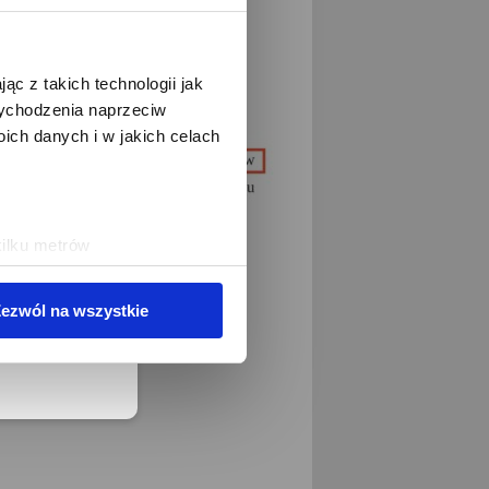
ąc z takich technologii jak
eduled call
 wychodzenia naprzeciw
ch danych i w jakich celach
elefonu w formacie E164
kilku metrów
ch (fingerprinting, czyli
ezwól na wszystkie
sne preferencje w
sekcji
j chwili.
ołecznościowe i analizować
artnerom społecznościowym,
anymi od Ciebie lub