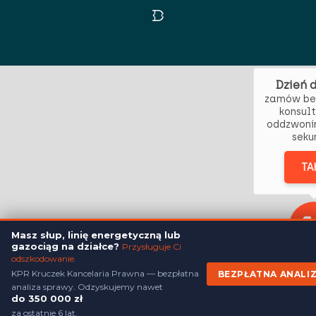
Dzień 
zamów be
konsult
oddzwoni
seku
TA
Masz słup, linię energetyczną lub
gazociąg na działce?
Przysługuje Ci
odszkodowanie.
KPR Kruczek Kancelaria Prawna — bezpłatna
BEZPŁATNA ANALI
analiza sprawy. Odzyskujemy nawet
do 350 000 zł
za ostatnie 6 lat.