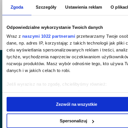
Zgoda
Szczegóły
Ustawienia reklam
O plikac
powrót do wszystkich sukcesów
Odpowiedzialne wykorzystanie Twoich danych
Wraz z
naszymi 1022 partnerami
przetwarzamy Twoje osob
dane, np. adres IP, korzystając z takich technologii jak pliki 
celu wyświetlania spersonalizowanych reklam i treści, anali
tychże, wychodzenia naprzeciw oczekiwaniom użytkowników
rozwoju produktów. Masz wybór odnośnie tego, kto używa T
danych i w jakich celach to robi.
Jeśli wyrazisz na to zgodę, chcielibyśmy również:
jesteśmy partnerem merytorycznym
Gromadzić dane dotyczące Twojej lokalizacji geograf
portalu Bankster.press
dokładnością nawet do kilku metrów
Zezwól na wszystkie
Identyfikować Twoje urządzenie, aktywnie analizując
charakteryzującego je zbiory danych (fingerprinting, czyl
wirtualny odcisk palca)
Spersonalizuj
Szukasz pomocy przy restrukturyzacji
Dowiedz się więcej odnośnie tego, jak Twoje osobiste dane 