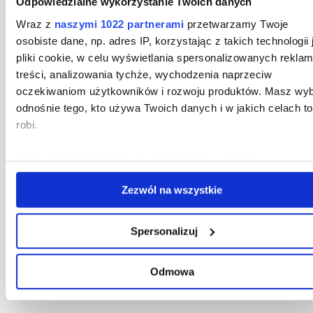
Odpowiedzialne wykorzystanie Twoich danych
Wraz z
naszymi 1022 partnerami
przetwarzamy Twoje
osobiste dane, np. adres IP, korzystając z takich technologii 
powrót do wszystkich sukcesów
pliki cookie, w celu wyświetlania spersonalizowanych reklam
treści, analizowania tychże, wychodzenia naprzeciw
oczekiwaniom użytkowników i rozwoju produktów. Masz wy
odnośnie tego, kto używa Twoich danych i w jakich celach to
robi.
Jeśli wyrazisz na to zgodę, chcielibyśmy również:
Gromadzić dane dotyczące Twojej lokalizacji
Zezwól na wszystkie
geograficznej z dokładnością nawet do kilku metrów
Identyfikować Twoje urządzenie, aktywnie analizując
jesteśmy partnerem merytorycznym
charakteryzującego je zbiory danych (fingerprinting, czyl
Spersonalizuj
portalu Bankster.press
wirtualny odcisk palca)
Dowiedz się więcej odnośnie tego, jak Twoje osobiste dane 
Odmowa
przetwarzane oraz ustaw własne preferencje w
sekcji
szczegółów
. W Deklaracji plików cookie możesz zmienić lu
Szukasz pomocy przy restrukturyzacji