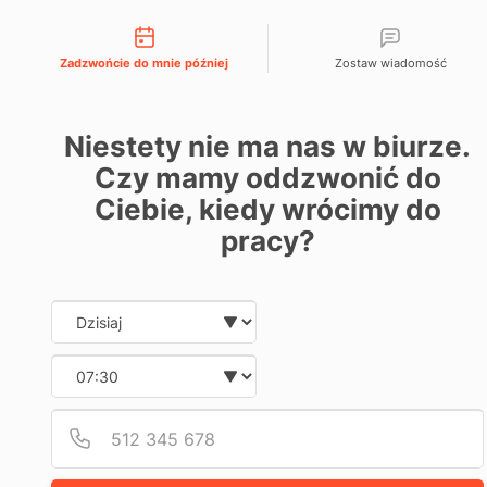
Możliwości kontaktu
666 192 164
menu
Zadzwońcie do mnie później
Zostaw wiadomość
WYROK
Z
Niestety nie ma nas w biurze.
20.12.2
Czy mamy oddzwonić do
2
strona
2
Ciebie, kiedy wrócimy do
–
główna
g
→
r
pracy?
blog
u
PKO
d
→
n
wyrok
i
BP
Date and time slection for 
z
a
Wybierz datę
,
20.12.2022
2
–
0
pko
Wybierz godzinę
2
bp
2