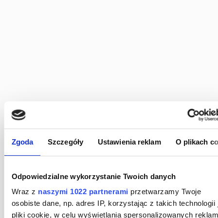
Zgoda
Szczegóły
Ustawienia reklam
O plikach c
powrót do wszystkich sukcesów
Odpowiedzialne wykorzystanie Twoich danych
Wraz z
naszymi 1022 partnerami
przetwarzamy Twoje
osobiste dane, np. adres IP, korzystając z takich technologii 
pliki cookie, w celu wyświetlania spersonalizowanych reklam