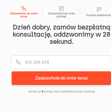
Możliwości kontaktu
666 192 164
menu
Zadzwońcie do mnie
Zadzwońcie do mnie
Zostaw wiadomoś
WYROK
teraz
później
Dzień dobry, zamów bezpłatną
Z
konsultację, oddzwonimy w 28
22.03.2
strona
sekund.
2
główna
c
–
→
z
e
blog
r
MBANK
→
w
wyrok
c
a,
z
2
22.03.2022
0
–
2
Zadzwońcie do mnie teraz
mbank
2
Jesteś już
4
osobą, która zamówiła dzisiaj rozmowę