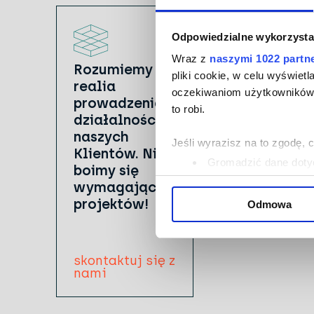
Odpowiedzialne wykorzysta
Wraz z
naszymi 1022 partn
Rozumiemy
pliki cookie, w celu wyświet
realia
oczekiwaniom użytkowników i
prowadzenia
to robi.
działalności
naszych
Jeśli wyrazisz na to zgodę, 
Klientów. Nie
Gromadzić dane dotyc
boimy się
Identyfikować Twoje u
wymagających
wirtualny odcisk palca)
projektów!
Odmowa
Dowiedz się więcej odnośnie
szczegółów
. W Deklaracji 
skontaktuj się z
Wykorzystujemy pliki cookie 
nami
ruch w naszej witrynie. Inf
reklamowym i analitycznym. 