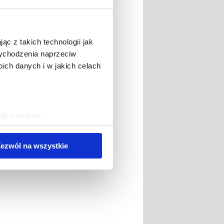
ąc z takich technologii jak
 wychodzenia naprzeciw
ch danych i w jakich celach
kilku metrów
ch (fingerprinting, czyli
ezwól na wszystkie
sne preferencje w
sekcji
j chwili.
ołecznościowe i analizować
artnerom społecznościowym,
anymi od Ciebie lub