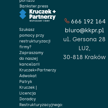
portalu
Bankster.press
666 192 164
biuro@kkpr.pl
Szukasz
pomocy przy
ul. Gersona 28
restrukturyzacji
firmy?
LU2,
Zapraszamy
30-818 Kraków
do naszej
kancelarii
Kruczek+Partnerzy
Adwokat
Patryk
Kruczek |
Licencja
Doradcy
Restrukturyzacyjnego: