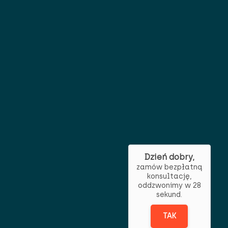
Dzień dobry,
zamów bezpłatną
konsultację,
oddzwonimy w 28
sekund.
TAK