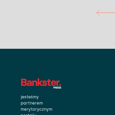
uzyskanymi podczas korzysta
jesteśmy
partnerem
merytorycznym