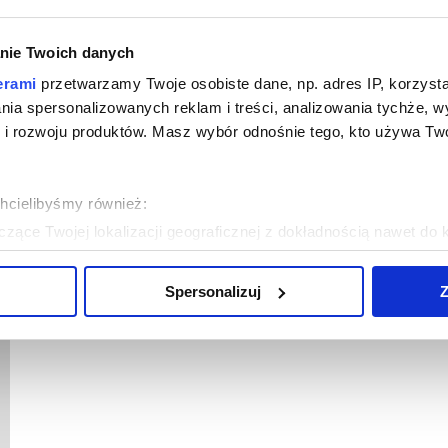
nie Twoich danych
erami
przetwarzamy Twoje osobiste dane, np. adres IP, korzystaj
lania spersonalizowanych reklam i treści, analizowania tychże,
 rozwoju produktów. Masz wybór odnośnie tego, kto używa Twoi
chcielibyśmy również:
zące Twojej lokalizacji geograficznej z dokładnością nawet do 
rządzenie, aktywnie analizując charakteryzującego je zbiory dany
Spersonalizuj
Z
 tego, jak Twoje osobiste dane są przetwarzane oraz ustaw wła
plików cookie możesz zmienić lub wycofać swoją zgodę w dowolne
do spersonalizowania treści i reklam, aby oferować funkcje sp
ormacje o tym, jak korzystasz z naszej witryny, udostępniamy p
Partnerzy mogą połączyć te informacje z innymi danymi otrzym