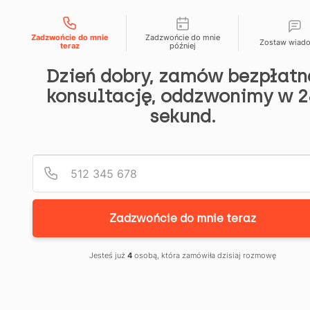
Możliwości kontaktu
666 192 164
menu
Zadzwońcie do mnie
Zadzwońcie do mnie
Zostaw wiad
WYROK
teraz
później
Dzień dobry, zamów bezpłatn
Z
strona
główna
konsultację, oddzwonimy w 2
25.10.2
→
sekund.
blog
1
9
→
–
m
wyrok
a
z
j
RAIFFE
a,
25.10.2024
2
–
0
BANK
raiffeisen
2
bank
5
Zadzwońcie do mnie teraz
Jesteś już
4
osobą, która zamówiła dzisiaj rozmowę