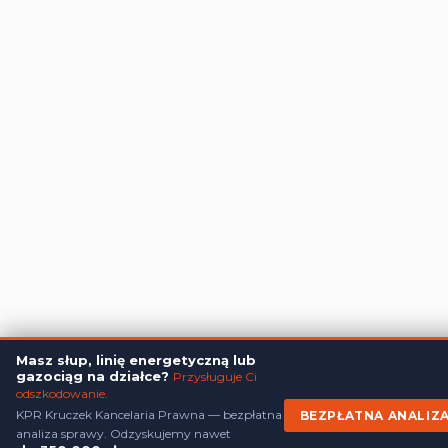
Administratorem danych, które tu wpisujesz będziemy My, czyli: KPR Kruc
Masz słup, linię energetyczną lub
Dane będą przetwarzane w celu marketingu bezpośredniego naszych
gazociąg na działce?
Przysługuje Ci
produktów i usług. Podstawą prawną przetwarzania jest uzasadniony inte
Administratora.
Więcej szczegółów
odszkodowanie.
KPR Kruczek Kancelaria Prawna — bezpłatna
BEZPŁATNA ANALIZ
analiza sprawy. Odzyskujemy nawet