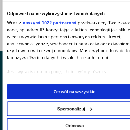
Odpowiedzialne wykorzystanie Twoich danych
powrót do wszystkich sukcesów
Wraz z
naszymi 1022 partnerami
przetwarzamy Twoje osob
dane, np. adres IP, korzystając z takich technologii jak pliki 
w celu wyświetlania spersonalizowanych reklam i treści,
analizowania tychże, wychodzenia naprzeciw oczekiwaniom
użytkowników i rozwoju produktów. Masz wybór odnośnie te
kto używa Twoich danych i w jakich celach to robi.
Jeśli wyrazisz na to zgodę, chcielibyśmy również:
Gromadzić dane dotyczące Twojej lokalizacji geograf
z dokładnością nawet do kilku metrów
jesteśmy partnerem merytorycznym
Zezwól na wszystkie
Identyfikować Twoje urządzenie, aktywnie analizując
portalu Bankster.press
charakteryzującego je zbiory danych (fingerprinting, czyl
wirtualny odcisk palca)
Spersonalizuj
Dowiedz się więcej odnośnie tego, jak Twoje osobiste dane 
przetwarzane oraz ustaw własne preferencje w
sekcji
Odmowa
Szukasz pomocy przy restrukturyzacji
szczegółów
. W Deklaracji plików cookie możesz zmienić lu