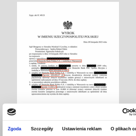
Zgoda
Szczegóły
Ustawienia reklam
O plikach c