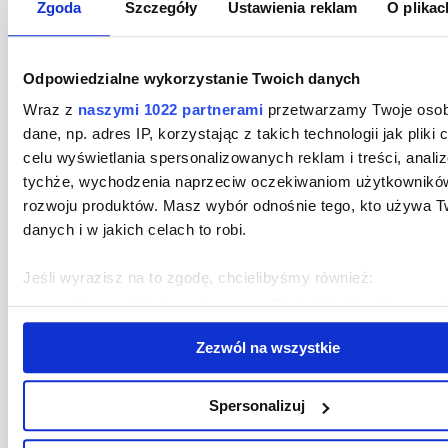
Zgoda
Szczegóły
Ustawienia reklam
O plikac
powrót do wszystkich sukcesów
Odpowiedzialne wykorzystanie Twoich danych
Wraz z
naszymi 1022 partnerami
przetwarzamy Twoje osob
dane, np. adres IP, korzystając z takich technologii jak pliki 
celu wyświetlania spersonalizowanych reklam i treści, anali
tychże, wychodzenia naprzeciw oczekiwaniom użytkowników
rozwoju produktów. Masz wybór odnośnie tego, kto używa T
danych i w jakich celach to robi.
Jeśli wyrazisz na to zgodę, chcielibyśmy również:
jesteśmy partnerem merytorycznym
Gromadzić dane dotyczące Twojej lokalizacji geograf
portalu Bankster.press
dokładnością nawet do kilku metrów
Zezwól na wszystkie
Identyfikować Twoje urządzenie, aktywnie analizując
charakteryzującego je zbiory danych (fingerprinting, czyl
wirtualny odcisk palca)
Spersonalizuj
Szukasz pomocy przy restrukturyzacji
Dowiedz się więcej odnośnie tego, jak Twoje osobiste dane 
firmy? Zapraszamy do naszej kancelarii