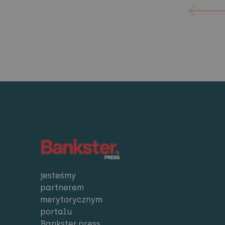
jesteśmy
partnerem
merytorycznym
portalu
Bankster.press