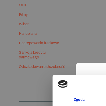
CHF
Filmy
Wibor
Kancelaria
Postępowania frankowe
Sankcja kredytu
darmowego
Odszkodowanie służebność
Moż
Zgoda