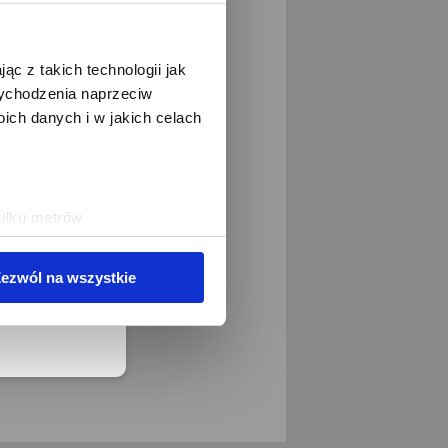
ąc z takich technologii jak
eduled call
 wychodzenia naprzeciw
ch danych i w jakich celach
elefonu w formacie E164
kilku metrów
ch (fingerprinting, czyli
ezwól na wszystkie
sne preferencje w
sekcji
j chwili.
ołecznościowe i analizować
artnerom społecznościowym,
anymi od Ciebie lub