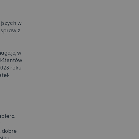
ejszych w
 spraw z
omagają w
 klientów
2023 roku
etek
abiera
k
k dobre
niku