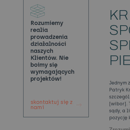
KR
Rozumiemy
SP
realia
prowadzenia
SP
działalności
naszych
PI
Klientów. Nie
boimy się
wymagających
projektów!
Jednym z
Patryk K
szczegól
skontaktuj się z
[wibor].
nami
sądy, a 
pozycję 
Zrozumi