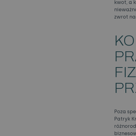
kwot, a 
nieważno
zwrot na
KO
PR
FI
PR
Poza sp
Patryk K
różnorod
bizneso