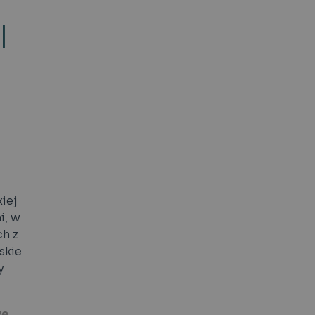
I
iej
i, w
ch z
skie
y
we