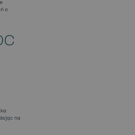
ie
ń o
OC
cka
dając na