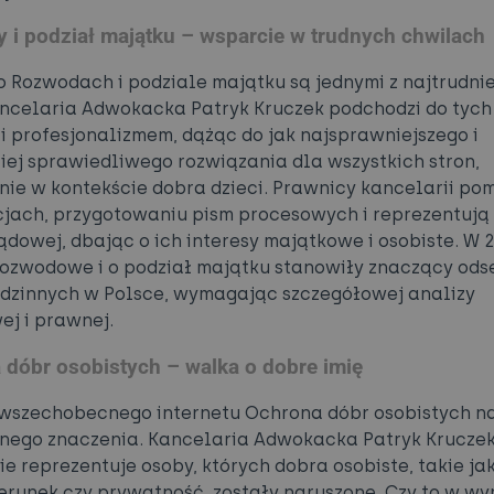
 i podział majątku – wsparcie w trudnych chwilach
o Rozwodach i podziale majątku są jednymi z najtrudni
ancelaria Adwokacka Patryk Kruczek podchodzi do tych
i profesjonalizmem, dążąc do jak najsprawniejszego i
iej sprawiedliwego rozwiązania dla wszystkich stron,
nie w kontekście dobra dzieci. Prawnicy kancelarii p
jach, przygotowaniu pism procesowych i reprezentują
sądowej, dbając o ich interesy majątkowe i osobiste. W 
ozwodowe i o podział majątku stanowiły znaczący ods
dzinnych w Polsce, wymagając szczegółowej analizy
ej i prawnej.
 dóbr osobistych – walka o dobre imię
wszechobecnego internetu Ochrona dóbr osobistych n
nego znaczenia. Kancelaria Adwokacka Patryk Krucze
ie reprezentuje osoby, których dobra osobiste, takie ja
zerunek czy prywatność, zostały naruszone. Czy to w wy