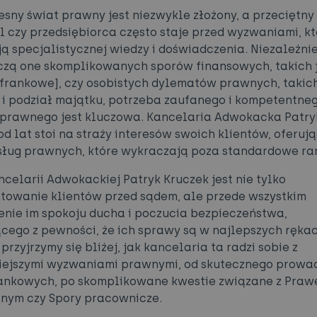
sny świat prawny jest niezwykle złożony, a przeciętny
 czy przedsiębiorca często staje przed wyzwaniami, kt
 specjalistycznej wiedzy i doświadczenia. Niezależnie
czą one skomplikowanych sporów finansowych, takich 
 frankowe], czy osobistych dylematów prawnych, takich
i podział majątku, potrzeba zaufanego i kompetentne
prawnego jest kluczowa. Kancelaria Adwokacka Patry
od lat stoi na straży interesów swoich klientów, oferują
sług prawnych, które wykraczają poza standardowe ra
ncelarii Adwokackiej Patryk Kruczek jest nie tylko
towanie klientów przed sądem, ale przede wszystkim
nie im spokoju ducha i poczucia bezpieczeństwa,
cego z pewności, że ich sprawy są w najlepszych ręka
przyjrzymy się bliżej, jak kancelaria ta radzi sobie z
iejszymi wyzwaniami prawnymi, od skutecznego prowa
ankowych, po skomplikowane kwestie związane z Pra
nym czy Spory pracownicze.