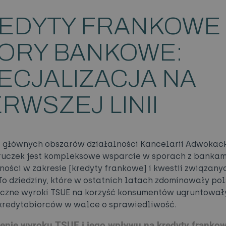
EDYTY FRANKOWE 
ORY BANKOWE:
ECJALIZACJA NA
ERWSZEJ LINII
 głównych obszarów działalności Kancelarii Adwokack
ruczek jest kompleksowe wsparcie w sporach z bankam
ności w zakresie [kredyty frankowe] i kwestii związany
 To dziedziny, które w ostatnich latach zdominowały pol
liczne wyroki TSUE na korzyść konsumentów ugruntował
kredytobiorców w walce o sprawiedliwość.
enie wyroku TSUE i jego wpływu na kredyty franko