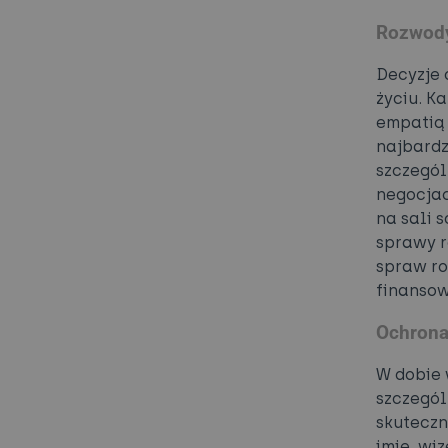
Rozwody
Decyzje 
życiu. K
empatią 
najbardz
szczegól
negocjac
na sali 
sprawy r
spraw ro
finansow
Ochrona
W dobie 
szczegól
skuteczn
imię, wi