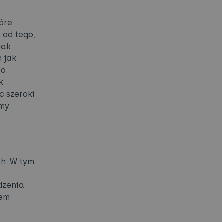
óre
 od tego,
jak
 jak
go
k
c szeroki
my.
ch. W tym
dzenia
wem