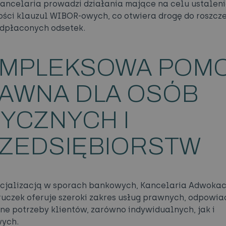
kancelaria prowadzi działania mające na celu ustalen
ści klauzul WIBOR-owych, co otwiera drogę do roszcze
dpłaconych odsetek.
MPLEKSOWA POM
AWNA DLA OSÓB
ZYCZNYCH I
ZEDSIĘBIORSTW
ecjalizacją w sporach bankowych, Kancelaria Adwoka
ruczek oferuje szeroki zakres usług prawnych, odpowia
ne potrzeby klientów, zarówno indywidualnych, jak i
wych.