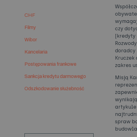
Współcze
obywatel
CHF
wymagają
Filmy
czy doty
[kredyty
Wibor
Rozwody 
doradcy 
Kancelaria
Kruczek 
Postępowania frankowe
zakres u
Sankcja kredytu darmowego
Misją Ka
reprezen
Odszkodowanie służebność
zapewnie
wynikają
artykule 
najtrudn
spraw b
budowla