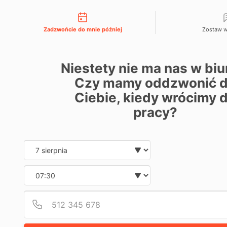
Możliwości kontaktu
666 192 164
menu
Zadzwońcie do mnie później
Zostaw 
ODZYSK
KOSZT
Niestety nie ma nas w biu
1
9
PO
Czy mamy oddzwonić 
strona
c
z
główna
Ciebie, kiedy wrócimy 
e
UNIEWA
→
r
blog
w
pracy?
KREDY
c
→
a,
odzyskiwanie
2
kosztów
–
0
Date and time slect
po
2
Wybierz datę
6
unieważnieniu
PRZEW
kredytu
Wybierz godzinę
–
KKPR
przewodnik
kkpr