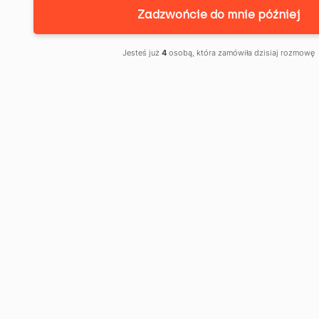
Zadzwońcie do mnie później
CO DALEJ PO
Jesteś już
4
osobą, która zamówiła dzisiaj rozmowę
UNIEWAŻNIENIU
UMOWY
KREDYTOWEJ?
PRAKTYCZNY
PRZEWODNIK
KANCELARII
KKPR