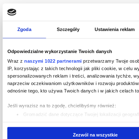
sukcesy w mediach społecznościowych, aby być na
bieżąco. Jesteśmy Twoim zaufanym partnerem w sporach
z bankami.
Poprzedni post
Następny post
Zgoda
Szczegóły
Ustawienia reklam
Zmiany Wskaźników Kredytowych: Jak chronić swoje interesy?
Wybór specjalisty do walki z bankiem: kryteria i pułapki
Odpowiedzialne wykorzystanie Twoich danych
Wraz z
naszymi 1022 partnerami
przetwarzamy Twoje osobi
IP, korzystając z takich technologii jak pliki cookie, w celu w
spersonalizowanych reklam i treści, analizowania tychże, w
naprzeciw oczekiwaniom użytkowników i rozwoju produktów
odnośnie tego, kto używa Twoich danych i w jakich celach to 
Jeśli wyrazisz na to zgodę, chcielibyśmy również:
RÓWNIEŻ CIEKAWE
Gromadzić dane dotyczące Twojej lokalizacji geograf
dokładnością nawet do kilku metrów
Identyfikować Twoje urządzenie, aktywnie analizując
Zezwól na wszystkie
je zbiory danych (fingerprinting, czyli wirtualny odcisk pa