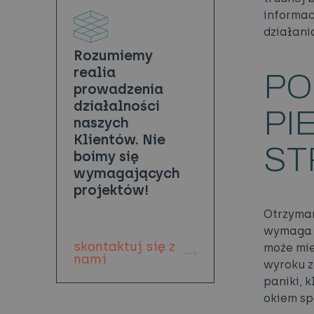
informac
działani
Rozumiemy
realia
PO
prowadzenia
działalności
PI
naszych
Klientów. Nie
ST
boimy się
wymagających
projektów!
Otrzyman
wymaga 
skontaktuj się z
może mie
nami
wyroku z
paniki, 
okiem sp