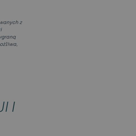
ywanych z
i
ygraną
możliwa,
 I