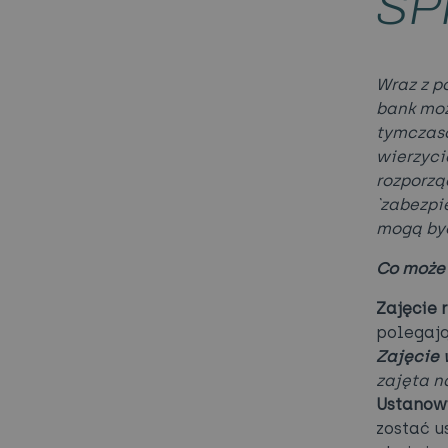
SP
Wraz z p
bank moż
tymczaso
wierzyci
rozporzą
`zabezpi
mogą być
Co może
Zajęcie
polegaj
Zajęcie 
zajęta n
Ustanowi
zostać u