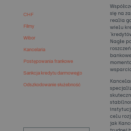
Współcze
się na za
CHF
realia g
Filmy
wielu kr
`kredytó
Wibor
Nagłe po
roszczeń
Kancelaria
bankoweg
Postępowania frankowe
momentac
wsparci
Sankcja kredytu darmowego
Kancelar
Odszkodowanie służebność
specjali
skuteczn
stabilno
instytuc
celu roz
jak Kanc
trudnej 