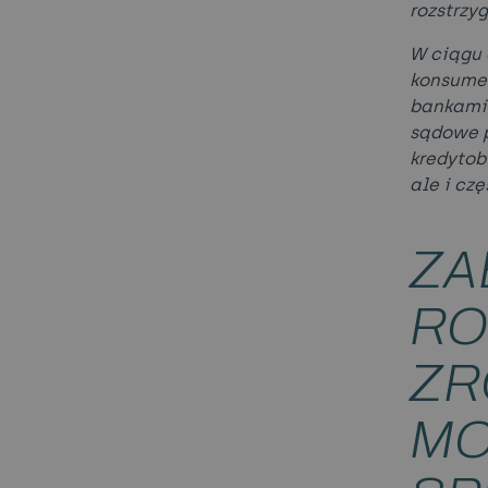
rozstrzy
W ciągu 
konsumen
bankami,
sądowe p
kredytob
ale i czę
ZA
RO
ZR
MO