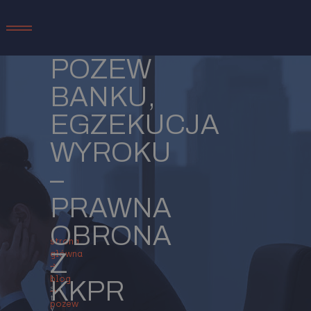
POZEW
BANKU,
EGZEKUCJA
WYROKU
–
PRAWNA
OBRONA
strona
Z
główna
→
2
1
blog
KKPR
s
→
t
pozew
y