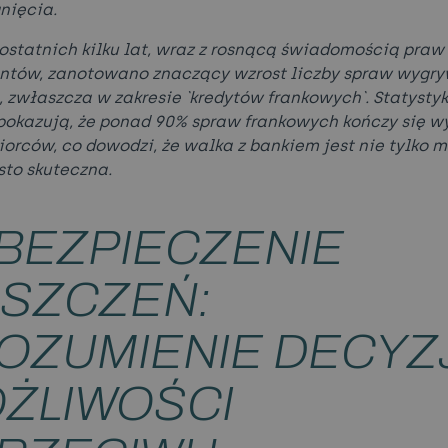
gnięcia.
ostatnich kilku lat, wraz z rosnącą świadomością praw
tów, zanotowano znaczący wzrost liczby spraw wygr
 zwłaszcza w zakresie `kredytów frankowych`. Statystyk
okazują, że ponad 90% spraw frankowych kończy się w
iorców, co dowodzi, że walka z bankiem jest nie tylko 
sto skuteczna.
BEZPIECZENIE
SZCZEŃ:
OZUMIENIE DECYZJI
ŻLIWOŚCI