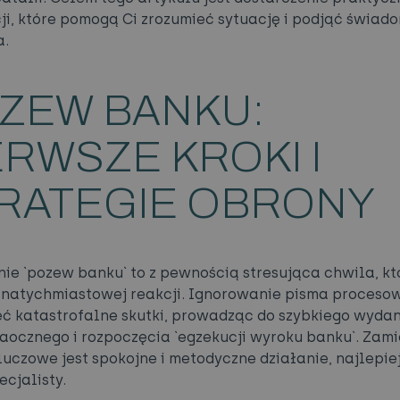
ji, które pomogą Ci zrozumieć sytuację i podjąć świad
a.
ZEW BANKU:
ERWSZE KROKI I
RATEGIE OBRONY
ie `pozew banku` to z pewnością stresująca chwila, kt
natychmiastowej reakcji. Ignorowanie pisma proceso
ć katastrofalne skutki, prowadząc do szybkiego wyda
aocznego i rozpoczęcia `egzekucji wyroku banku`. Zami
kluczowe jest spokojne i metodyczne działanie, najlepie
ecjalisty.