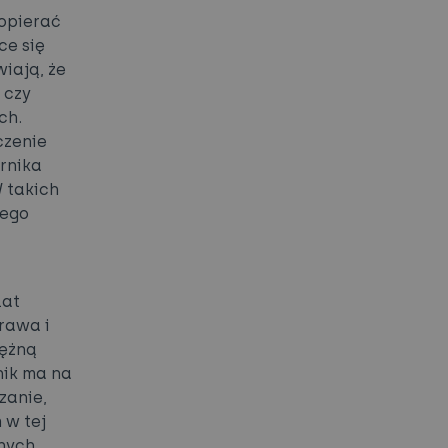
 opierać
ce się
iają, że
 czy
ch.
czenie
ornika
 takich
nego
lat
rawa i
tężną
nik ma na
zanie,
 w tej
znych