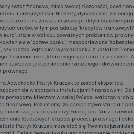
sny świat finansów, mimo swojej złożoności, powinien
ufaniu i przejrzystości. Niestety, dynamicznie zmieniają
ospodarcze i nie zawsze uczciwe praktyki banków spraw
edytobiorców, w tym posiadaczy `kredytów frankowych`
w euro`, staje w obliczu poważnych problemów prawny
jawienie się `pozew banku`, niespodziewane `zabezpie
`, czy groźba `egzekucji wyroku banku` z udziałem `kom
o` to scenariusze, które mogą spędzać sen z powiek. W
h kluczowe jest posiadanie rzetelnego i doświadczo
a prawnego.
ia Adwokacka Patryk Kruczek to zespół ekspertów
zujących się w sporach z instytucjami finansowymi. Od 
ie pomagamy klientom w całej Polsce, walcząc o ich p
ść finansową. Rozumiemy, że perspektywa starcia z po
ją finansową jest często przytłaczająca. Nasz przewod
jaśnienie kluczowych etapów procesu prawnego i poka
elaria Patryk Kruczek może stać się Twoim sojusznikiem
batalii. Celem tego artykułu jest dostarczenie praktyc