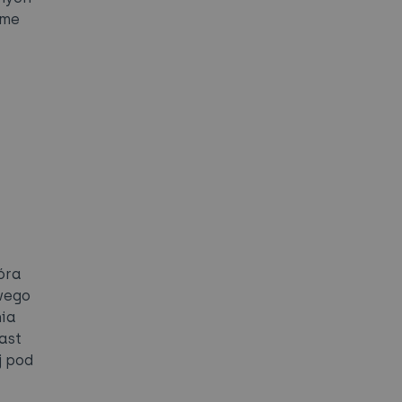
ome
óra
wego
nia
ast
j pod