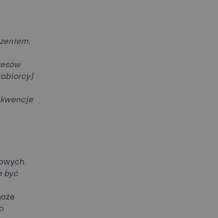
czeniem,
resów
tobiorcy)
ekwencje
owych.
e być
może
b