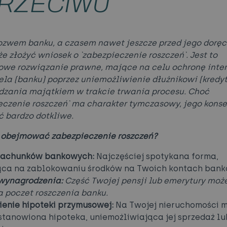
RZECIWU
ozwem banku, a czasem nawet jeszcze przed jego dorę
e złożyć wniosek o `zabezpieczenie roszczeń`. Jest to
we rozwiązanie prawne, mające na celu ochronę inte
ela (banku) poprzez uniemożliwienie dłużnikowi (kredy
dzania majątkiem w trakcie trwania procesu. Choć
eczenie roszczeń` ma charakter tymczasowy, jego kons
 bardzo dotkliwe.
 obejmować zabezpieczenie roszczeń?
 rachunków bankowych:
Najczęściej spotykana forma,
ąca na zablokowaniu środków na Twoich kontach bank
wynagrodzenia:
Część Twojej pensji lub emerytury moż
a poczet roszczenia banku.
enie hipoteki przymusowej:
Na Twojej nieruchomości 
stanowiona hipoteka, uniemożliwiająca jej sprzedaż lu