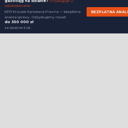
gazociąg na działce?
Przysługuje Ci
produktów i usług. Podstawą prawną przetwarzania jest uzasadniony in
Administratora.
Więcej szczegółów
odszkodowanie.
KPR Kruczek Kancelaria Prawna — bezpłatna
BEZPŁATNA ANAL
analiza sprawy. Odzyskujemy nawet
do 350 000 zł
Open link in new wind
Powered by
za ostatnie 6 lat.