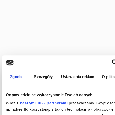
15%, mógłby dzięki tej sankcji zaoszczędzić dziesiątki
tysięcy złotych na odsetkach i prowizjach. Nasza
kancelaria analizuje każdą umowę kredytową pod kątem
tych precyzyjnych wymagań prawnych, dostarczając
klientom jasne wskazówki, czy mogą skorzystać z tego
rozwiązania. To wymaga dogłębnej znajomości przepisów
i doświadczenia w ich interpretacji, co jest naszą mocną
stroną.
PROCES
WSPÓŁPRACY Z
Zgoda
Szczegóły
Ustawienia reklam
O plik
KANCELARIĄ
Odpowiedzialne wykorzystanie Twoich danych
ADWOKACKĄ
Wraz z
naszymi 1022 partnerami
przetwarzamy Twoje osob
PATRYK
np. adres IP, korzystając z takich technologii jak pliki cookie