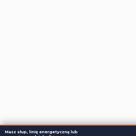
Administratorem danych, które tu wpisujesz będziemy My, czyli: KPR Kru
Masz słup, linię energetyczną lub
Dane będą przetwarzane w celu marketingu bezpośredniego naszyc