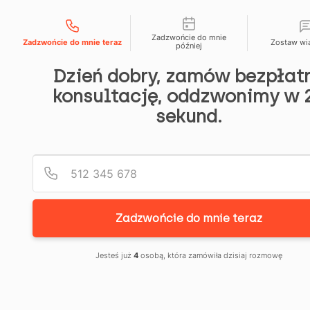
Możliwości kontaktu
666 192 164
menu
Zadzwońcie do mnie
Zadzwońcie do mnie teraz
Zostaw w
KANCEL
później
Dzień dobry, zamów bezpłat
ADWOK
2
konsultację, oddzwonimy w 
7
PATRYK
li
sekund.
s
t
KRUCZ
o
strona
p
główna
–
a
→
d
blog
a
SPECJA
,
→
2
kancelaria
0
OD
adwokacka
2
Zadzwońcie do mnie teraz
5
patryk
kruczek
SPORÓ
–
Jesteś już
4
osobą, która zamówiła dzisiaj rozmowę
specjaliści
Z
od
sporów
BANKAM
z