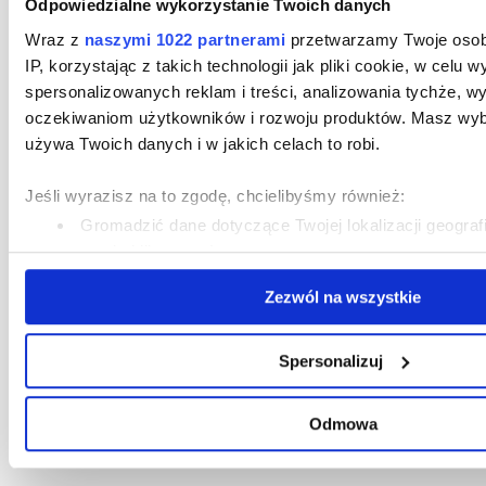
Odpowiedzialne wykorzystanie Twoich danych
Wraz z
naszymi 1022 partnerami
przetwarzamy Twoje osobi
IP, korzystając z takich technologii jak pliki cookie, w celu w
spersonalizowanych reklam i treści, analizowania tychże, 
oczekiwaniom użytkowników i rozwoju produktów. Masz wybó
używa Twoich danych i w jakich celach to robi.
Jeśli wyrazisz na to zgodę, chcielibyśmy również:
Gromadzić dane dotyczące Twojej lokalizacji geograf
nawet do kilku metrów
Identyfikować Twoje urządzenie, aktywnie analizując
Zezwól na wszystkie
zbiory danych (fingerprinting, czyli wirtualny odcisk palc
Dowiedz się więcej odnośnie tego, jak Twoje osobiste dane 
ustaw własne preferencje w
sekcji szczegółów
. W Deklarac
Spersonalizuj
możesz zmienić lub wycofać swoją zgodę w dowolnej chwili.
Odmowa
Wykorzystujemy pliki cookie do spersonalizowania treści i 
funkcje społecznościowe i analizować ruch w naszej witrynie