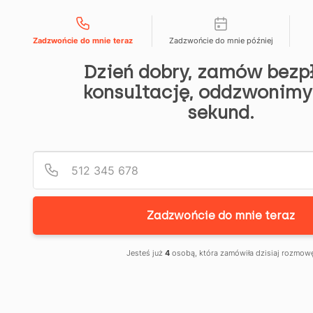
Możliwości kontaktu
666 192 164
menu
Zadzwońcie do mnie teraz
Zadzwońcie do mnie później
SKUTE
Dzień dobry, zamów bezp
WALKA
konsultację, oddzwonimy
9
strona
c
Z
główna
sekund.
z
→
e
r
BANKIE
blog
w
→
c
skuteczna
DEMIST
a,
2
walka
0
z
PROCE
2
bankiem:
6
demistyfikacja
SĄDOW
Zadzwońcie do mnie teraz
procesu
sądowego
Jesteś już
4
osobą, która zamówiła dzisiaj rozmow