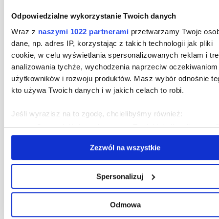
Odpowiedzialne wykorzystanie Twoich danych
Wraz z
naszymi 1022 partnerami
przetwarzamy Twoje osob
dane, np. adres IP, korzystając z takich technologii jak pliki
cookie, w celu wyświetlania spersonalizowanych reklam i tre
analizowania tychże, wychodzenia naprzeciw oczekiwaniom
użytkowników i rozwoju produktów. Masz wybór odnośnie te
kto używa Twoich danych i w jakich celach to robi.
Jeśli wyrazisz na to zgodę, chcielibyśmy również:
Gromadzić dane dotyczące Twojej lokalizacji geograf
z dokładnością nawet do kilku metrów
Zezwól na wszystkie
Identyfikować Twoje urządzenie, aktywnie analizując
charakteryzującego je zbiory danych (fingerprinting, czyl
wirtualny odcisk palca)
Spersonalizuj
Dowiedz się więcej odnośnie tego, jak Twoje osobiste dane 
przetwarzane oraz ustaw własne preferencje w
sekcji
Odmowa
szczegółów
. W Deklaracji plików cookie możesz zmienić lu