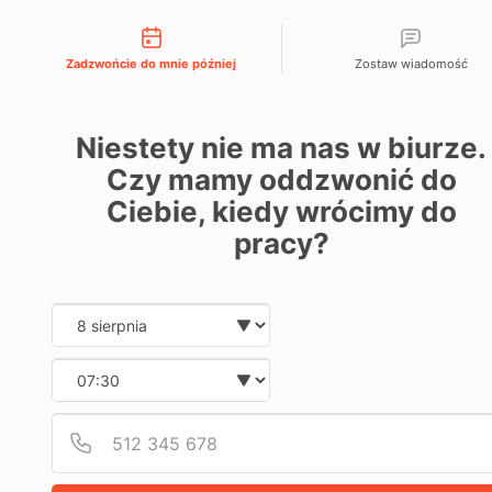
Możliwości kontaktu
666 192 164
menu
Zadzwońcie do mnie później
Zostaw wiadomość
AKTUALNOŚCI
Niestety nie ma nas w biurze.
Czy mamy oddzwonić do
Ciebie, kiedy wrócimy do
pracy?
Date and time slection for
Wybierz datę
Wybierz godzinę