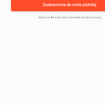
Zadzwońcie do mnie później
WPROWADZENIE:
Jesteś już
4
osobą, która zamówiła dzisiaj rozmowę
TWOJE PRAWO
DO ODZYSKANIA
NIENALEŻNYCH
ŚRODKÓW OD
BANKU
Wiele osób, z którymi na co dzień rozmawiam w
Kancelarii Adwokackiej Patryk Kruczek, żyje w
przekonaniu, że po uregulowaniu ostatniej raty kredytu
bankowego wszelkie roszczenia względem instytucji