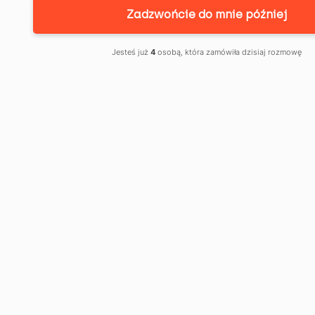
KANCELARIA
Zadzwońcie do mnie później
ADWOKACKA
Jesteś już
4
osobą, która zamówiła dzisiaj rozmowę
PATRYK
KRUCZEK: JAK
CHRONIMY
PRAWA
KONSUMENTA
BANKOWEGO
PRZED