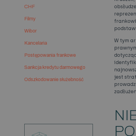
obsłudze
CHF
reprezen
Filmy
frankowi
podstaw
Wibor
W tym ar
Kancelaria
prawnym,
dotycząc
Postępowania frankowe
identyf
Sankcja kredytu darmowego
najnowsz
jest str
Odszkodowanie służebność
prowadzą
zadłużen
NI
PO