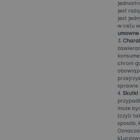
jednostr
jest raż
jest jed
w celu 
umowne
.
3.
Chara
zawieran
konsumen
chroni g
obowiąze
przejrzy
sprawie.
4.
Skutki
przypadk
może by
(czyli t
sposób, 
Oznacza 
kluczowy