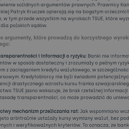
wienie solidnych argumentów prawnych. Prawnicy Kan
iej Patryk Kruczek opierają się na bogatym orzecznic
 w tym przede wszystkim na wyrokach TSUE, które wy
 dla polskich sądów.
e argumenty, które prowadzą do korzystnego wyrok
ego:
ransparentności i informacji o ryzyku:
Banki nie inform
tów w sposób dostateczny i zrozumiały o pełnym ryzy
m z zaciąganiem kredytu walutowego, w szczególnośc
ursowym. Kredytobiorcy nie byli świadomi potencjalny
ncji drastycznego wzrostu kursu franka szwajcarskieg
ctwo TSUE jasno wskazuje, że brak rzetelnej informacji 
zasadę transparentności, co może prowadzić do uniew
ciwy mechanizm przeliczania rat:
Jak wspomniano wcze
ęsto arbitralnie ustalały kursy wymiany walut, bez po
nych i weryfikowalnych kryteriów. To oznacza, że ban