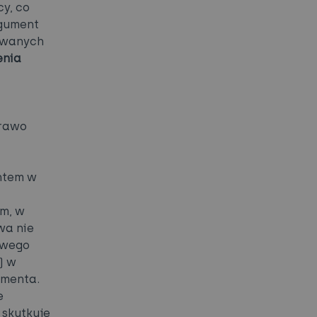
y, co
rgument
tywanych
enia
prawo
i
ntem w
m, w
wa nie
owego
) w
umenta.
e
skutkuje