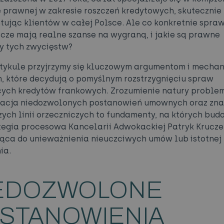
 prawnej w zakresie roszczeń kredytowych, skutecznie
tując klientów w całej Polsce. Ale co konkretnie spraw
cze mają realne szanse na wygraną, i jakie są prawne
y tych zwycięstw?
tykule przyjrzymy się kluczowym argumentom i mecha
 które decydują o pomyślnym rozstrzygnięciu spraw
ych kredytów frankowych. Zrozumienie natury proble
ikacja niedozwolonych postanowień umownych oraz zn
ych linii orzeczniczych to fundamenty, na których bu
ategia procesowa Kancelarii Adwokackiej Patryk Krucze
ca do unieważnienia nieuczciwych umów lub istotnej 
ia.
EDOZWOLONE
STANOWIENIA