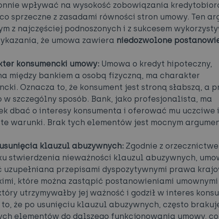
onnie wpływać na wysokość zobowiązania kredytobiorc
ąco sprzeczne z zasadami równości stron umowy. Ten a
nym z najczęściej podnoszonych i z sukcesem wykorzys
wykazania, że umowa zawiera
niedozwolone postanowi
kter konsumencki umowy:
Umowa o kredyt hipoteczny,
a między bankiem a osobą fizyczną, ma charakter
cki. Oznacza to, że konsument jest stroną słabszą, a 
o w szczególny sposób. Bank, jako profesjonalista, ma
k dbać o interesy konsumenta i oferować mu uczciwe 
ste warunki. Brak tych elementów jest mocnym argume
 usunięcia klauzul abuzywnych:
Zgodnie z orzecznictwe
u stwierdzenia nieważności klauzul abuzywnych, umo
ć uzupełniana przepisami dyspozytywnymi prawa kraj
akimi, które można zastąpić postanowieniami umownymi
który utrzymywałby jej ważność i godził w interes kons
to, że po usunięciu klauzul abuzywnych, często brakuj
ch elementów do dalszego funkcjonowania umowy, co 