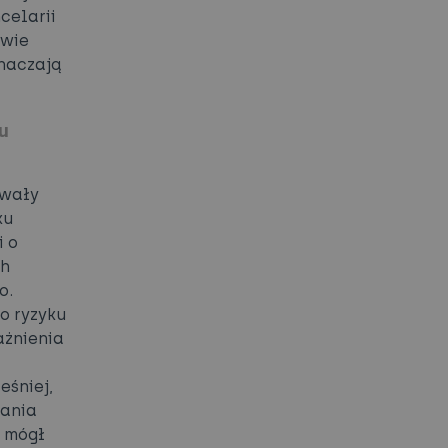
celarii
twie
znaczają
u
owały
ku
i o
ch
o.
o ryzyku
ażnienia
śniej,
dania
k mógł