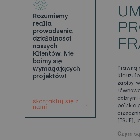
UM
Rozumiemy
PR
realia
prowadzenia
działalności
FR
naszych
Klientów. Nie
boimy się
wymagających
Prawną p
projektów!
klauzule
zapisy, 
równowag
dobrymi 
skontaktuj się z
polskie 
nami
orzeczni
(TSUE), 
Czym są