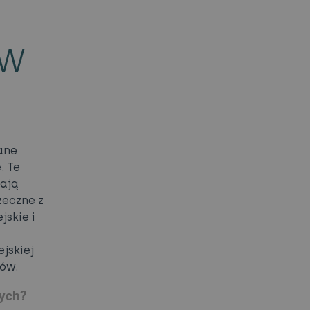
ÓW
ane
. Te
zają
zeczne z
skie i
jskiej
mów.
wych?