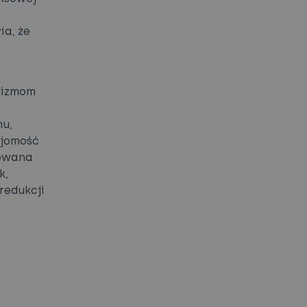
ia, że
nizmom
mu,
ajomość
dowana
k,
redukcji