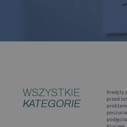
WSZYSTKIE
Kredyty 
przed la
KATEGORIE
problemó
poczucie
podjęcia
Kruczek,