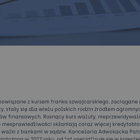
powiązane z kursem franka szwajcarskiego, zaciągan
ty, stały się dla wielu polskich rodzin źródłem ogromny
w finansowych. Rosnący kurs waluty, nieprzewidywaln
 niesprawiedliwości skłaniają coraz więcej kredytobi
 walki z bankami w sądzie. Kancelaria Adwokacka Pat
 założona w 2017 roku, od lat specjalizuje się w kompl