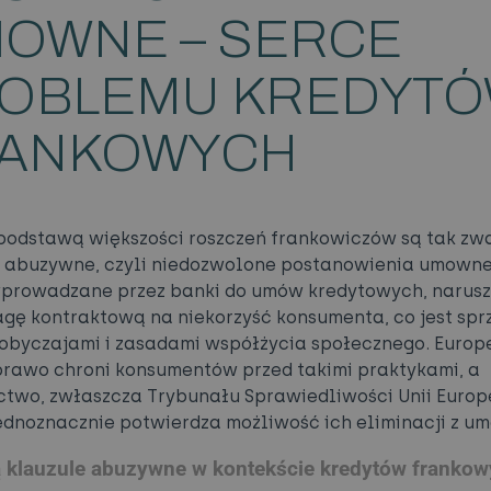
OWNE – SERCE
OBLEMU KREDYT
ANKOWYCH
odstawą większości roszczeń frankowiczów są tak zw
 abuzywne, czyli niedozwolone postanowienia umowne
wprowadzane przez banki do umów kredytowych, narus
ę kontraktową na niekorzyść konsumenta, co jest spr
obyczajami i zasadami współżycia społecznego. Europej
prawo chroni konsumentów przed takimi praktykami, a
ctwo, zwłaszcza Trybunału Sprawiedliwości Unii Europe
jednoznacznie potwierdza możliwość ich eliminacji z u
 klauzule abuzywne w kontekście kredytów franko