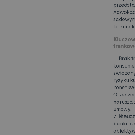
przedsta
Adwokack
sądowym,
kierunek
Kluczow
frankow
1.
Brak t
konsumen
związany
ryzyku k
konsekwe
Orzeczni
narusza 
umowy.
2.
Nieucz
banki cz
obiektyw