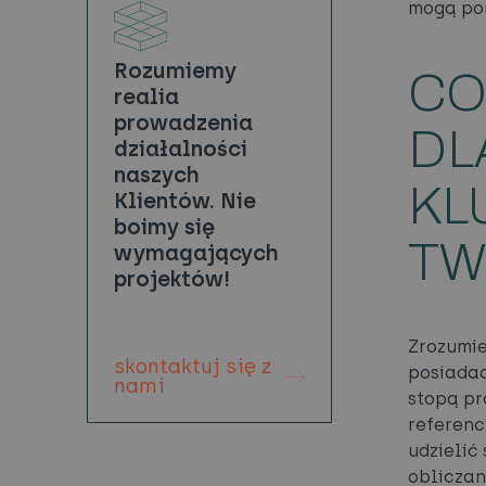
mogą pom
Rozumiemy
CO
realia
prowadzenia
DL
działalności
naszych
KL
Klientów. Nie
boimy się
TW
wymagających
projektów!
Zrozumie
skontaktuj się z
posiadac
nami
stopą p
referenc
udzielić
obliczan