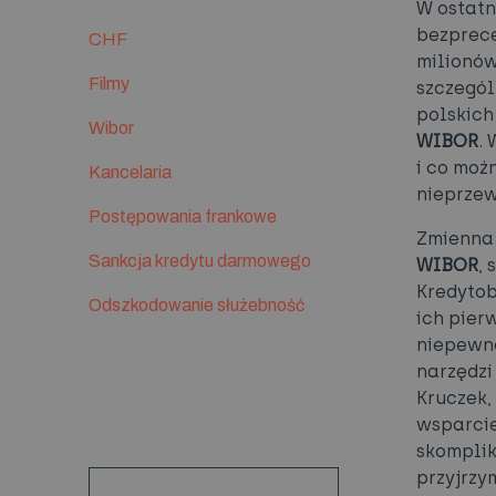
W ostatn
bezprece
CHF
milionów
Filmy
szczegól
polskich
Wibor
WIBOR
.
i co moż
Kancelaria
nieprzew
Postępowania frankowe
Zmienna 
Sankcja kredytu darmowego
WIBOR
,
Kredytob
Odszkodowanie służebność
ich pier
niepewn
narzędzi
Kruczek,
wsparcie
skomplik
przyjrzy