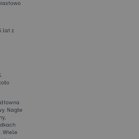
iastowo
 lat z
%.
koło
wałtowna
wy. Nagłe
ny,
adkach
. Wiele