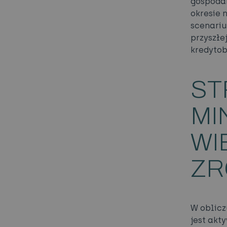
gospoda
okresie 
scenariu
przyszłe
kredytob
ST
MI
WI
ZR
W oblicz
jest akt