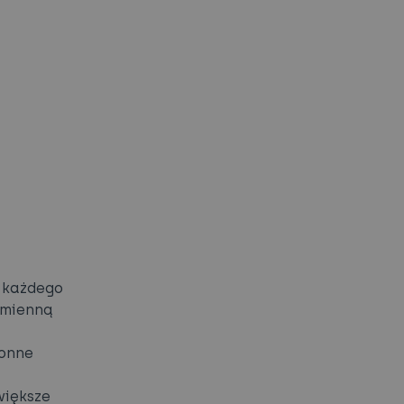
a każdego
zmienną
łonne
większe