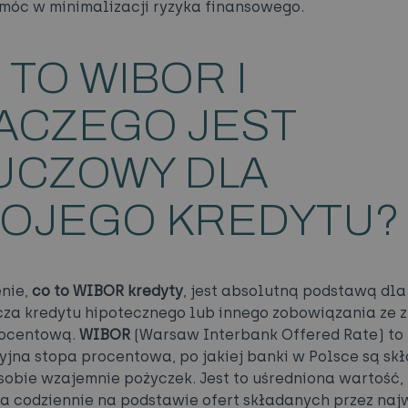
óc w minimalizacji ryzyka finansowego.
 TO WIBOR I
ACZEGO JEST
UCZOWY DLA
OJEGO KREDYTU?
nie,
co to WIBOR kredyty
, jest absolutną podstawą dl
za kredytu hipotecznego lub innego zobowiązania ze 
rocentową.
WIBOR
(Warsaw Interbank Offered Rate) to
yjna stopa procentowa, po jakiej banki w Polsce są sk
 sobie wzajemnie pożyczek. Jest to uśredniona wartość,
a codziennie na podstawie ofert składanych przez naj