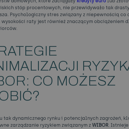
rstw domowych, które zaciągały
kredyty euro
lub złot
niskich stóp procentowych, nie przewidywało tak dras
sza. Psychologiczny stres związany z niepewnością co 
j wysokości raty jest również znaczącym obciążeniem d
iorców.
RATEGIE
NIMALIZACJI RYZYK
BOR: CO MOŻESZ
OBIĆ?
u tak dynamicznego rynku i potencjalnych zagrożeń, k
ywne zarządzanie ryzykiem związanym z
WIBOR
. Istnieje