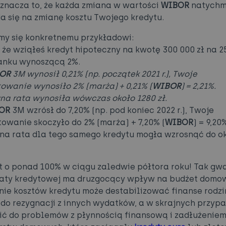
znacza to, że każda zmiana w wartości
WIBOR
natychm
a się na zmianę kosztu Twojego kredytu.
jmy się konkretnemu przykładowi:
 że wziąłeś kredyt hipoteczny na kwotę 300 000 zł na 25
anku wynoszącą 2%.
OR
3M wynosił 0,21% (np. początek 2021 r.), Twoje
owanie wynosiło 2% (marża) + 0,21% (
WIBOR
) = 2,21%.
na rata wynosiła wówczas około 1280 zł.
OR
3M wzrósł do 7,20% (np. pod koniec 2022 r.), Twoje
owanie skoczyło do 2% (marża) + 7,20% (
WIBOR
) = 9,20
na rata dla tego samego kredytu mogła wzrosnąć do o
t o ponad 100% w ciągu zaledwie półtora roku! Tak g
aty kredytowej ma druzgocący wpływ na budżet domo
ie kosztów kredytu może destabilizować finanse rodzi
do rezygnacji z innych wydatków, a w skrajnych przyp
ć do problemów z płynnością finansową i zadłużeniem