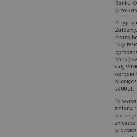
Banku. O
przekład
Przyjrzy
Załóżmy,
marżą b
Gdy
WIB
oprocent
Miesięcz
Gdy
WIB
oprocent
Miesięcz
2600 zł.
To wzros
zmiana r
podwojen
zmuszać 
prowadzi