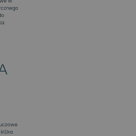
owe w
tycznego
do
la
A
luczowe
 kilka