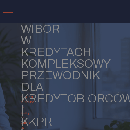
WIBOR
W
KREDYTACH:
KOMPLEKSOWY
PRZEWODNIK
DLA
KREDYTOBIORCÓ
strona
główna
|
→
1
blog
7
KKPR
→
g
wibor
r
w
u