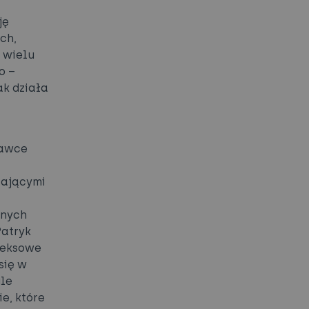
ję
ch,
 wielu
o –
ak działa
tawce
zającymi
pnych
Patryk
pleksowe
się w
ule
e, które