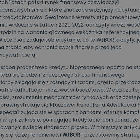
ich latach polski rynek finansowy doświadczył
densowych zmian, które znacząco wpłynęły na sytuac
 kredytobiorców. Gwałtowne wzrosty stóp procentowy
nie widoczne w latach 2021-2022, obnażyły wrażliwość
 rodzin na wahania głównego wskaźnika referencyjneg
 Wiele osób zadaje sobie pytanie, co to WIBOR kredyty, j
na zrobić, aby ochronić swoje finanse przed jego
idywalnością.
stopa procentowa kredytu hipotecznego, oparta na s
 stała się źródłem znaczącego stresu finansowego.
iorcy zmagają się z rosnącymi ratami, często przekrac
wotne kalkulacje i możliwości budżetowe. W obliczu tej
ości, zrozumienie mechanizmów rynkowych oraz dostę
 prawnych staje się kluczowe. Kancelaria Adwokacka 
 specjalizująca się w sporach z bankami, oferuje kom
 w tym zakresie, pomagając kredytobiorcom odnaleźć 
owanym świecie finansów i prawa. W niniejszym artyk
my się bliżej fenomenowi
WIBOR
i przedstawimy strategi