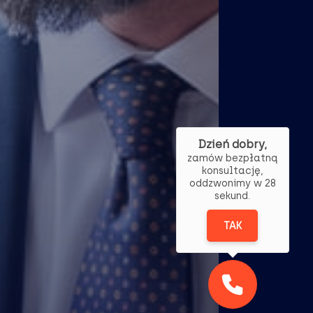
Dzień dobry,
zamów bezpłatną
konsultację,
oddzwonimy w 28
sekund.
TAK