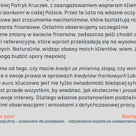
iej Patryk Kruczek, z zaangażowaniem wspieram klie
z bankami
w całej Polsce. Przez te lata na własne oczy
zowe jest zrozumienie mechanizmów, które kształtują n
ania finansowe. Ostatnio obserwujemy szczególnie
ne zmiany w świecie finansów, zwłaszcza jeśli chodzi 
i referencyjne, które wprost przekładają się na wysoko
ych. Naturalnie, widząc obawy moich klientów, wiem, ż
ogą budzić spory niepokój.
nie od tego, czy macie
kredyt ze zmienną stopą
, czy wc
ie o swoje prawa w sprawach
kredytów frankowych
lub
 euro
, kluczowa jest nie tylko świadomość bieżącej syt
st przede wszystkim, by wiedzieć, jak skutecznie i
proa
woje interesy. Dlatego właśnie postanowiłem podzielić
mi obserwacjami i wnioskami z dotychczasowej pracy.
i post
Nastę
Restrukturyzacja firmy – przewodnik dla przedsiębiorców