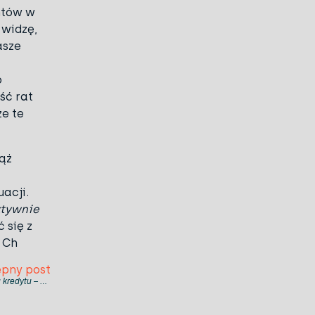
ntów w
 widzę,
asze
o
ść rat
e te
iąż
uacji.
ktywnie
 się z
 Ch
pny post
Odzyskiwanie kosztów po unieważnieniu kredytu – Przewodnik KKPR