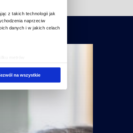
ąc z takich technologii jak
 wychodzenia naprzeciw
ch danych i w jakich celach
kilku metrów
ch (fingerprinting, czyli
ezwól na wszystkie
sne preferencje w
sekcji
j chwili.
ołecznościowe i analizować
artnerom społecznościowym,
anymi od Ciebie lub