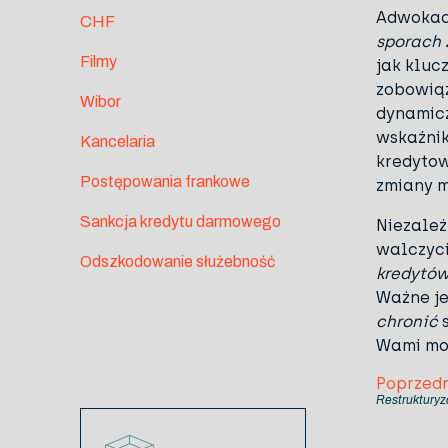
Adwokack
CHF
sporach 
Filmy
jak kluc
zobowiąz
Wibor
dynamicz
wskaźnik
Kancelaria
kredytow
Postępowania frankowe
zmiany m
Sankcja kredytu darmowego
Niezależ
walczyc
Odszkodowanie służebność
kredytów
Ważne je
chronić
s
Wami moi
Poprzedn