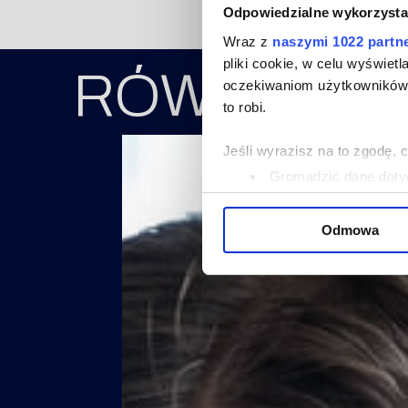
Odpowiedzialne wykorzysta
Wraz z
naszymi 1022 partn
pliki cookie, w celu wyświet
RÓWNIEŻ C
oczekiwaniom użytkowników i
to robi.
Jeśli wyrazisz na to zgodę, 
Gromadzić dane dotyc
Identyfikować Twoje u
wirtualny odcisk palca)
Odmowa
Dowiedz się więcej odnośnie
szczegółów
. W Deklaracji 
Wykorzystujemy pliki cookie 
ruch w naszej witrynie. Inf
reklamowym i analitycznym. 
uzyskanymi podczas korzysta