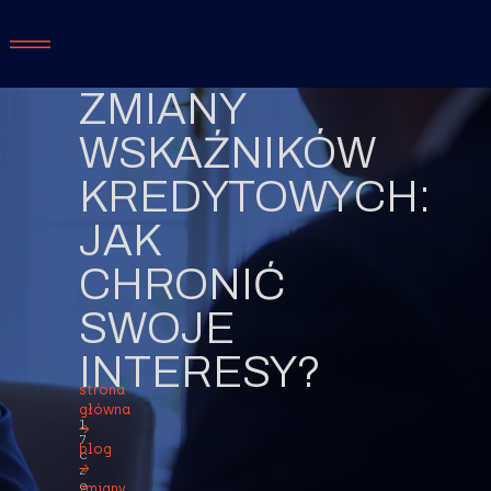
ZMIANY
WSKAŹNIKÓW
KREDYTOWYCH:
JAK
CHRONIĆ
SWOJE
INTERESY?
strona
główna
1
→
7
blog
c
→
z
e
zmiany