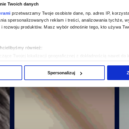
nie Twoich danych
erami
przetwarzamy Twoje osobiste dane, np. adres IP, korzystaj
lania spersonalizowanych reklam i treści, analizowania tychże,
IEKAWE
 rozwoju produktów. Masz wybór odnośnie tego, kto używa Twoi
chcielibyśmy również:
zące Twojej lokalizacji geograficznej z dokładnością nawet do 
rządzenie, aktywnie analizując charakteryzującego je zbiory dany
Spersonalizuj
Z
 tego, jak Twoje osobiste dane są przetwarzane oraz ustaw wła
plików cookie możesz zmienić lub wycofać swoją zgodę w dowolne
do spersonalizowania treści i reklam, aby oferować funkcje sp
ormacje o tym, jak korzystasz z naszej witryny, udostępniamy p
Partnerzy mogą połączyć te informacje z innymi danymi otrzym
nia z ich usług.