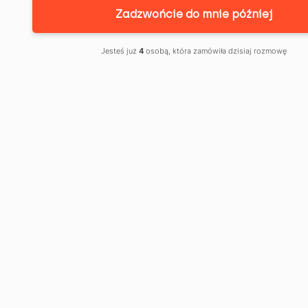
Zadzwońcie do mnie później
NADCHODZI
Jesteś już
4
osobą, która zamówiła dzisiaj rozmowę
WIRON: JAK
REFORMA
WSKAŹNIKÓW
OPROCENTOWAN
KREDYTÓW
ZMIENI TWOJE
FINANSE?