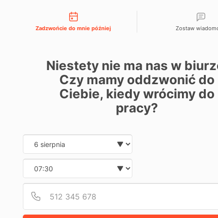
Możliwości kontaktu
666 192 164
menu
Zadzwońcie do mnie później
Zostaw wiadom
WIBOR
ZASTĄP
Niestety nie ma nas w biurz
4
m
WPŁYW
Czy mamy oddzwonić do
strona
a
r
główna
Ciebie, kiedy wrócimy do
c
NA
→
a,
blog
2
pracy?
KREDYT
0
→
2
wibor
6
zastąpienie:
I
Date and time slection
wpływ
Wybierz datę
na
PRZYSZ
kredyty
Wybierz godzinę
i
FINAN
przyszłość
finansów