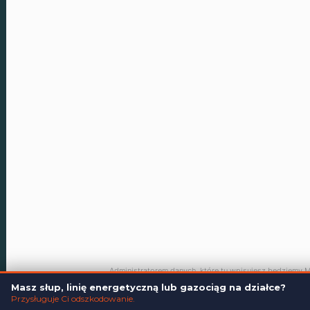
666 192 164
biuro@kkpr.pl
ul. Gersona 28 LU2,
30-818 Kraków
Polityka prywatności
Polityka plików cookies
created by
Administratorem danych, które tu wpisujesz będziemy My
Dane będą przetwarzane w celu marketingu bezpoś
Masz słup, linię energetyczną lub gazociąg na działce?
produktów i usług. Podstawą prawną przetwarzania jes
Administratora.
Więcej szczegółów
Przysługuje Ci odszkodowanie.