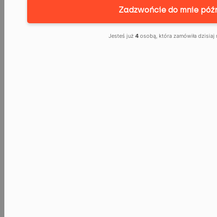
RESTRUKTURYZA
Zadzwońcie do mnie późn
DŁUGÓW OSÓB
Jesteś już
4
osobą, która zamówiła dzisia
FIZYCZNYCH:
ODZYSKAJ
KONTROLĘ Z
KANCELARIĄ
PATRYK
KRUCZEK
W obliczu narastającego zadłużenia, wiele osób czuje się