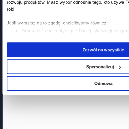
rozwoju produktów. Masz wybór odnośnie tego, kto używa Tw
robi.
Jeśli wyrazisz na to zgodę, chcielibyśmy również:
Gromadzić dane dotyczące Twojej lokalizacji geograf
kilku metrów
Identyfikować Twoje urządzenie, aktywnie analizując 
Zezwól na wszystkie
danych (fingerprinting, czyli wirtualny odcisk palca)
Dowiedz się więcej odnośnie tego, jak Twoje osobiste dane
preferencje w
sekcji szczegółów
. W Deklaracji plików coo
Spersonalizuj
swoją zgodę w dowolnej chwili.
Odmowa
Wykorzystujemy pliki cookie do spersonalizowania treści i r
społecznościowe i analizować ruch w naszej witrynie. Inform
naszej witryny, udostępniamy partnerom społecznościowym
Partnerzy mogą połączyć te informacje z innymi danymi otr
uzyskanymi podczas korzystania z ich usług.