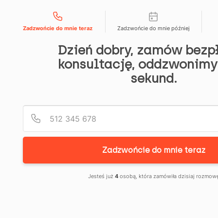
Możliwości kontaktu
666 192 164
menu
Zadzwońcie do mnie teraz
Zadzwońcie do mnie później
WYPOWI
Dzień dobry, zamów bezp
UMOWY
konsultację, oddzwonimy
1
9
O
sekund.
c
z
e
PRACĘ
r
w
A
c
a,
strona
2
główna
ZWOLNI
0
→
2
0
blog
LEKARS
Zadzwońcie do mnie teraz
→
wypowiedzenie
PRACO
umowy
Jesteś już
4
osobą, która zamówiła dzisiaj rozmow
o
–
pracę
a
zwolnienie
CO
lekarskie