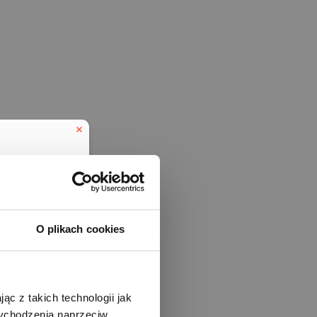
korzyści
to każdy
O plikach cookies
eczny cel
cel
elu
ąc z takich technologii jak
eduled call
 wychodzenia naprzeciw