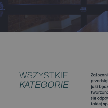
WSZYSTKIE
Założeni
przedsię
KATEGORIE
jaki będ
tworzoną
się odpo
takiej sp