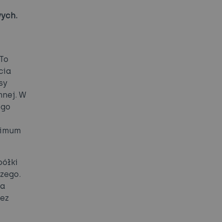
ych.
To
cia
sy
mnej. W
ego
nimum
półki
zego.
ga
zez